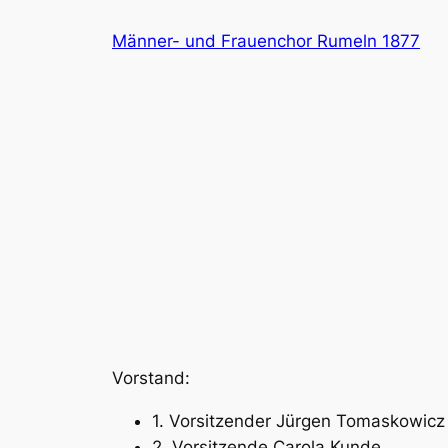
Zum
Männer- und Frauenchor Rumeln 1877
Inhalt
springen
Vorstand:
1. Vorsitzender Jürgen Tomaskowicz
2. Vorsitzende Carola Kunde